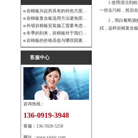
1.使用清洁剂
一些去污粉，然后
岩棉板兴起所具有的特色方面有哪些
岩棉板复合板选用方法避免雨水腐蚀和酷
2，用白葡萄
外墙岩棉板安装施工需要考虑到这些方面
拭，这样岩棉复合
冬季的到来，岩棉板对于我们来说是越来
岩棉板的价格高低与哪些因素有关呢？
客服中心
咨询热线：
136-0919-3948
客服：
136-5928-5258
网址：
www.xajxjc.com