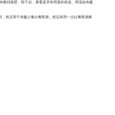
抹布擦拭墙壁。晾干后，看看是否有明显的痕迹。用湿抹布蘸
拭，然后用干布蘸少量白葡萄酒，然后再用一点白葡萄酒擦