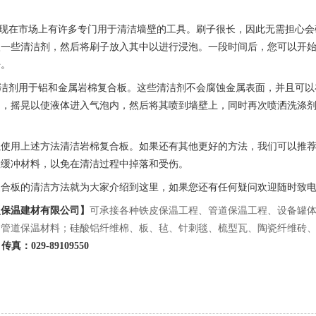
。现在市场上有许多专门用于清洁墙壁的工具。刷子很长，因此无需担心
入一些清洁剂，然后将刷子放入其中以进行浸泡。一段时间后，您可以开
净。
清洁剂用于铝和金属岩棉复合板。这些清洁剂不会腐蚀金属表面，并且可
中，摇晃以使液体进入气泡内，然后将其喷到墙壁上，同时再次喷洒洗涤
。
以使用上述方法清洁岩棉复合板。如果还有其他更好的方法，我们可以推
置缓冲材料，以免在清洁过程中掉落和受伤。
复合板的清洁方法就为大家介绍到这里，如果您还有任何疑问欢迎随时致
型保温建材有限公司】
可承接各种铁皮保温工程、管道保温工程、设备罐
和管道保温材料；硅酸铝纤维棉、板、毡、针刺毯、梳型瓦、陶瓷纤维砖
 传真：029-89109550