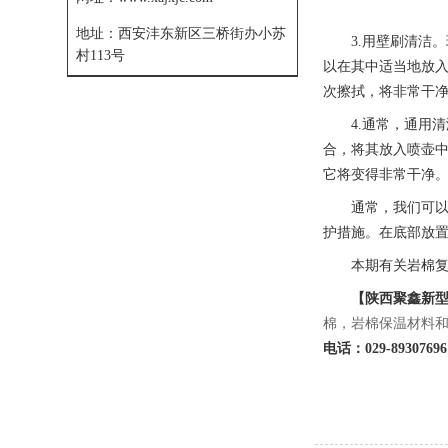
地址：
西安沣东新区三桥街办小苏
3.用壁刷清洁
村113号
以在其中适当地放
次擦拭，将非常干
4.通常，通用
合，将其放入喷壶
它将变得非常干净
通常，我们可
护措施。在底部放
本期有关岩棉
【陕西聚鑫新
棉，岩棉保温材料
电话：029-89307696