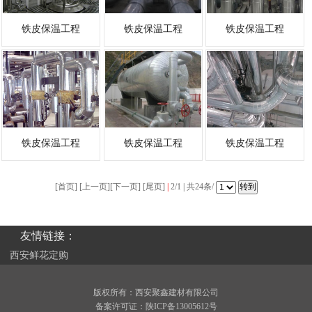
铁皮保温工程
铁皮保温工程
铁皮保温工程
铁皮保温工程
铁皮保温工程
铁皮保温工程
[首页] [上一页][
下一页
] [
尾页
]
|
2/1 | 共24条/
友情链接：
西安鲜花定购
版权所有：西安聚鑫建材有限公司
备案许可证：
陕ICP备13005612号